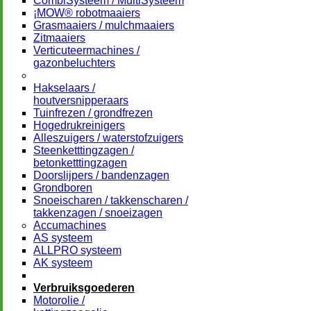
CombiSysteem / MultiSysteem
¡MOW® robotmaaiers
Grasmaaiers / mulchmaaiers
Zitmaaiers
Verticuteermachines /
gazonbeluchters
–
Hakselaars /
houtversnipperaars
Tuinfrezen / grondfrezen
Hogedrukreinigers
Alleszuigers / waterstofzuigers
Steenketttingzagen /
betonketttingzagen
Doorslijpers / bandenzagen
Grondboren
Snoeischaren / takkenscharen /
takkenzagen / snoeizagen
Accumachines
AS systeem
ALLPRO systeem
AK systeem
–
Verbruiksgoederen
Motorolie /