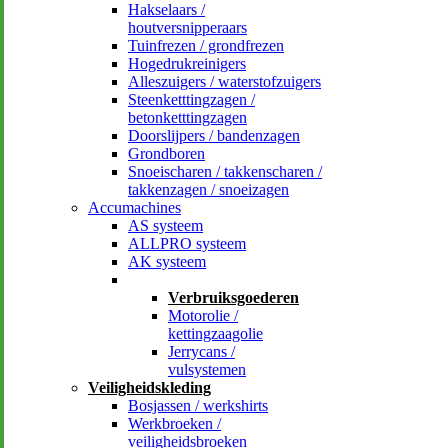
Hakselaars /
houtversnipperaars
Tuinfrezen / grondfrezen
Hogedrukreinigers
Alleszuigers / waterstofzuigers
Steenketttingzagen /
betonketttingzagen
Doorslijpers / bandenzagen
Grondboren
Snoeischaren / takkenscharen /
takkenzagen / snoeizagen
Accumachines
AS systeem
ALLPRO systeem
AK systeem
–
Verbruiksgoederen
Motorolie /
kettingzaagolie
Jerrycans /
vulsystemen
Veiligheidskleding
Bosjassen / werkshirts
Werkbroeken /
veiligheidsbroeken