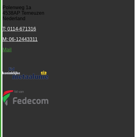
Polenweg 1a
4538AP Terneuzen
Nederland
T: 0114-671316
M: 06-12443311
Mail