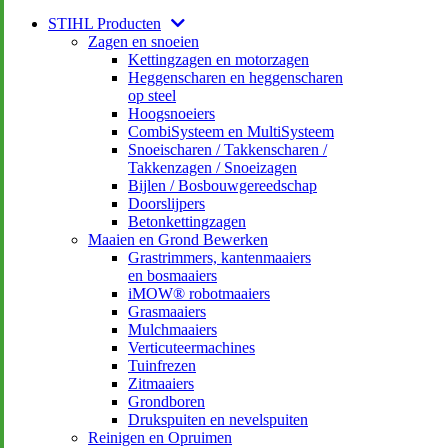
STIHL Producten
Zagen en snoeien
Kettingzagen en motorzagen
Heggenscharen en heggenscharen
op steel
Hoogsnoeiers
CombiSysteem en MultiSysteem
Snoeischaren / Takkenscharen /
Takkenzagen / Snoeizagen
Bijlen / Bosbouwgereedschap
Doorslijpers
Betonkettingzagen
Maaien en Grond Bewerken
Grastrimmers, kantenmaaiers
en bosmaaiers
iMOW® robotmaaiers
Grasmaaiers
Mulchmaaiers
Verticuteermachines
Tuinfrezen
Zitmaaiers
Grondboren
Drukspuiten en nevelspuiten
Reinigen en Opruimen