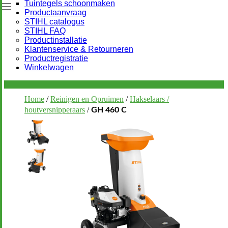
Tuintegels schoonmaken
Productaanvraag
STIHL catalogus
STIHL FAQ
Productinstallatie
Klantenservice & Retourneren
Productregistratie
Winkelwagen
Home
/
Reinigen en Opruimen
/
Hakselaars /
houtversnipperaars
/
GH 460 C