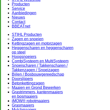
Producten
Service
Aanbiedingen
Nieuws
Contact
BBEATnet
STIHL Producten
Zagen en snoeien
Kettingzagen en motorzagen
Heggenscharen en heggenscharen
op steel
Hoogsnoeiers
CombiSysteem en MultiSysteem
Snoeischaren / Takkenscharen /
Takkenzagen / Snoeizagen
Bijlen / Bosbouwgereedschap
Doorslijpers
Betonkettingzagen
Maaien en Grond Bewerken
Grastrimmers, kantenmaaiers
en bosmaaiers
iMOW® robotmaaiers
Grasmaaiers
Mulchmaaiers