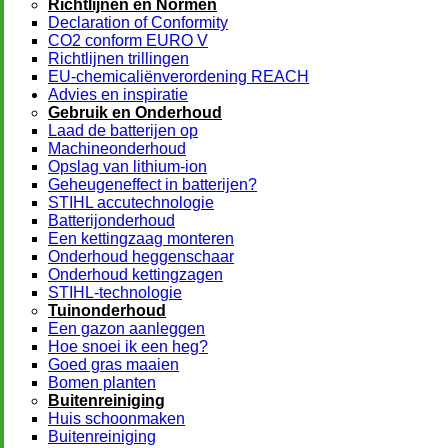
Richtlijnen en Normen
Declaration of Conformity
CO2 conform EURO V
Richtlijnen trillingen
EU-chemicaliënverordening REACH
Advies en inspiratie
Gebruik en Onderhoud
Laad de batterijen op
Machineonderhoud
Opslag van lithium-ion
Geheugeneffect in batterijen?
STIHL accutechnologie
Batterijonderhoud
Een kettingzaag monteren
Onderhoud heggenschaar
Onderhoud kettingzagen
STIHL-technologie
Tuinonderhoud
Een gazon aanleggen
Hoe snoei ik een heg?
Goed gras maaien
Bomen planten
Buitenreiniging
Huis schoonmaken
Buitenreiniging