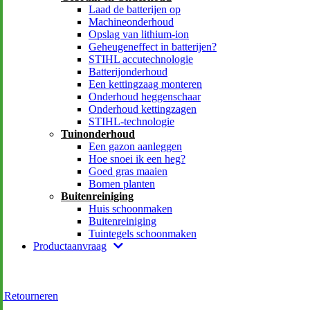
Laad de batterijen op
Machineonderhoud
Opslag van lithium-ion
Geheugeneffect in batterijen?
STIHL accutechnologie
Batterijonderhoud
Een kettingzaag monteren
Onderhoud heggenschaar
Onderhoud kettingzagen
STIHL-technologie
Tuinonderhoud
Een gazon aanleggen
Hoe snoei ik een heg?
Goed gras maaien
Bomen planten
Buitenreiniging
Huis schoonmaken
Buitenreiniging
Tuintegels schoonmaken
Productaanvraag
& Retourneren
e