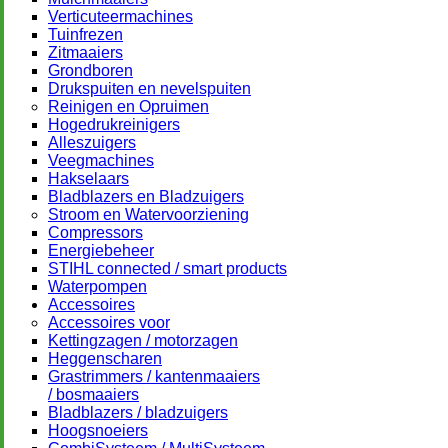
Verticuteermachines
Tuinfrezen
Zitmaaiers
Grondboren
Drukspuiten en nevelspuiten
Reinigen en Opruimen
Hogedrukreinigers
Alleszuigers
Veegmachines
Hakselaars
Bladblazers en Bladzuigers
Stroom en Watervoorziening
Compressors
Energiebeheer
STIHL connected / smart products
Waterpompen
Accessoires
Accessoires voor
Kettingzagen / motorzagen
Heggenscharen
Grastrimmers / kantenmaaiers
/ bosmaaiers
Bladblazers / bladzuigers
Hoogsnoeiers