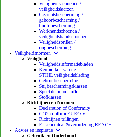
Veiligheidsschoenen /
veiligheidslaarzen
Gezichtsbescherming /
gehoorbescherming /
hoofdbescherming
Werkhandschoenen /
veiligheidshandschoenen
Veiligheidsbrillen /
oogbescherming
Veiligheidsnormen
Veiligheid
Veiligheidsinformatiebladen
Kenmerken van de
STIHL veiligheidskleding
Gehoorbescherming
Snijbeschermingsklassen
Speciale brandstoffen
Stofklassen
Richtlijnen en Normen
Declaration of Conformity
CO2 conform EURO V
Richtlijnen trillingen
EU-chemicaliënverordening REACH
Advies en inspiratie
Gebruik en Onderhoud