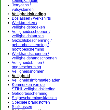
kettingzaagolie
Jerrycans /
vulsystemen
Veiligheidskleding
Bosjassen / werkshirts
Werkbroeken /
veiligheidsbroeken
Veiligheidsschoenen /
veiligheidslaarzen
Gezichtsbescherming /
gehoorbescherming /
hoofdbescherming
Werkhandschoenen /
veiligheidshandschoenen
Veiligheidsbrillen /
oogbescherming
Veiligheidsnormen
Veiligheid
Veiligheidsinformatiebladen
Kenmerken van de
STIHL veiligheidskleding
Gehoorbescherming
Snijbeschermingsklassen
Speciale brandstoffen
Stofklassen